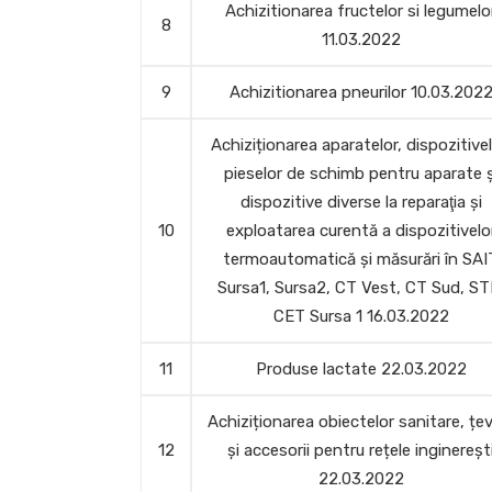
Achizitionarea fructelor si legumelo
8
11.03.2022
9
Achizitionarea pneurilor 10.03.202
Achiziționarea aparatelor, dispozitivel
pieselor de schimb pentru aparate ș
dispozitive diverse la reparaţia și
10
exploatarea curentă a dispozitivelo
termoautomatică și măsurări în SAI
Sursa1, Sursa2, CT Vest, CT Sud, ST
CET Sursa 1 16.03.2022
11
Produse lactate 22.03.2022
Achiziționarea obiectelor sanitare, țev
12
și accesorii pentru rețele inginereșt
22.03.2022