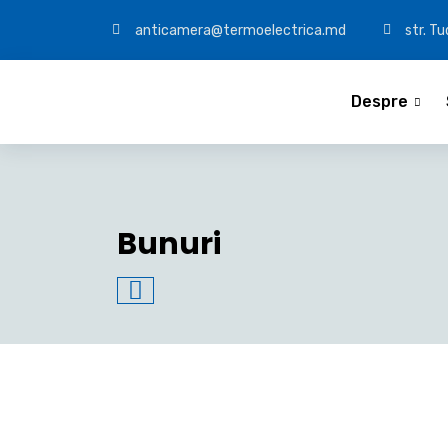
anticamera@termoelectrica.md
str. T
Despre
Bunuri