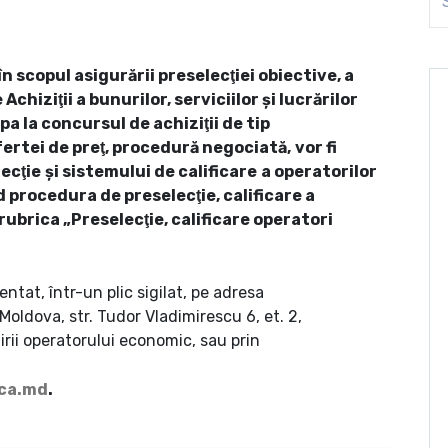
 scopul asigurării preselecţiei obiective, a
hiziţii a bunurilor, serviciilor şi lucrărilor
pa la concursul de achiziţii de tip
fertei de preţ, procedură negociată,
v
or fi
ecţie
şi sistemului de calificare
a operatorilor
d procedura de preselecţie, calificare a
n rubrica „Preselecţie, calificare operatori
tat, într-un plic sigilat, pe adresa
oldova, str. Tudor Vladimirescu 6, et. 2,
irii operatorului economic, sau prin
ica.md
.