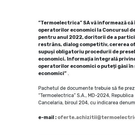
”Termoelectrica” SA vă informează că în
operatorilor economici la Concursul de Ac
pentru anul 2022, doritorii de a partici
restrâns,
dialog competitiv, cererea o
supuşi obligatoriu procedurii de presel
economici.
Informaţia integrală privin
operatorilor economici o pute
ț
i găsi î
economici”
.
Pachetul de documente trebuie să fie prezen
“Termoelectrica” S.A., MD-2024, Republica M
Cancelaria, biroul 204, cu indicarea denum
e-mail :
oferte.achizitii@termoelectr