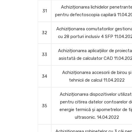
Achiziționarea lichidelor penetrant
31
pentru defectoscopia capilară 11.04.
Achiziționarea comutatorilor gestion
32
cu 28 porturi inclusiv 4 SFP 11.04.20
Achiziționarea aplicațiilor de proiecta
33
asistată de calculator CAD 11.04.20
Achiziționarea accesorii de birou și
34
tehnicii de calcul 11.04.2022
Achiziționarea dispozitivelor utiliza
pentru citirea datelor contoarelor d
35
energie termică și apometrelor de t
ultrasonic. 14.04.2022
Achiziționarea robinetelor cu 3 căi pe