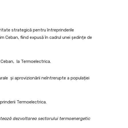
ritate strategică pentru întreprinderile
m Ceban, fiind expusă în cadrul unei ședințe de
m Ceban, la Termoelectrica.
rale și aprovizionării neîntrerupte a populației
prinderii Termoelectrica.
ntează dezvoltarea sectorului termoenergetic