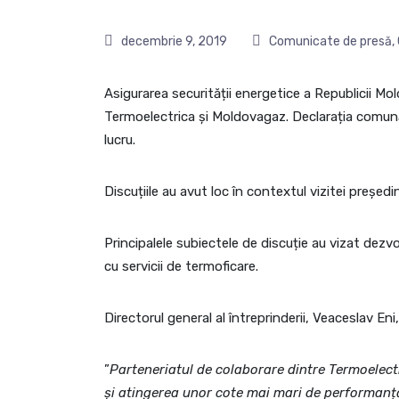
decembrie 9, 2019
Comunicate de presă
,
Asigurarea securității energetice a Republicii Mold
Termoelectrica și Moldovagaz. Declarația comună
lucru.
Discuțiile au avut loc în contextul vizitei preșe
Principalele subiectele de discuție au vizat dezvo
cu servicii de termoficare.
Directorul general al întreprinderii, Veaceslav E
”
Parteneriatul de colaborare dintre Termoelect
și atingerea unor cote mai mari de performanț