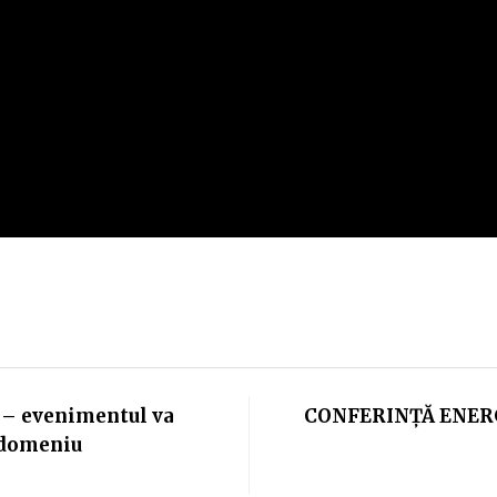
 – evenimentul va
CONFERINȚĂ ENERG
n domeniu