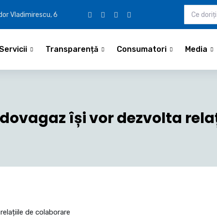
udor Vladimirescu, 6
Servicii
Transparență
Consumatori
Media
dovagaz își vor dezvolta relaț