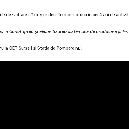
e dezvoltare a întreprinderii Termoelectrica în cei 4 ani de activit
nd îmbunătățirea și eficientizarea sistemului de producere și liv
riu la CET Sursa I și Stația de Pompare nr.1.