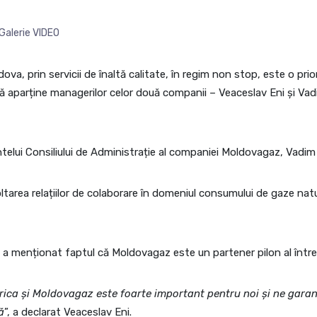
Galerie VIDEO
ova, prin servicii de înaltă calitate, în regim non stop, este o prio
 aparține managerilor celor două companii – Veaceslav Eni și Vadi
dintelui Consiliului de Administrație al companiei Moldovagaz, Vadi
ltarea relațiilor de colaborare în domeniul consumului de gaze natu
ni, a menționat faptul că Moldovagaz este un partener pilon al între
rica și Moldovagaz este foarte important pentru noi și ne gara
ă
”, a declarat Veaceslav Eni.