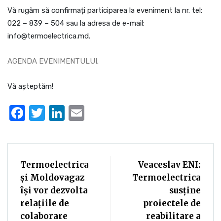
Vă rugăm să confirmați participarea la eveniment la nr. tel:
022 – 839 – 504 sau la adresa de e-mail:
info@termoelectrica.md.
AGENDA EVENIMENTULUI
.
Vă așteptăm!
Facebook
Twitter
LinkedIn
Email
Termoelectrica
Veaceslav ENI:
și Moldovagaz
Termoelectrica
își vor dezvolta
susține
relațiile de
proiectele de
colaborare
reabilitare a