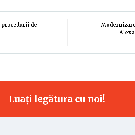
procedurii de
Modernizarea
Alexa
Luați legătura cu noi!