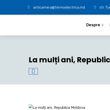
anticamera@termoelectrica.md
str. T
Despre
La mulți ani, Republ