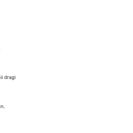
.
i dragi
un,