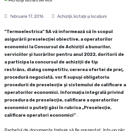
februarie 17, 2016
Achiziții, licitații și locațiuni
”Termoelectrica” SA vă informează că în scopul
asigurării preselecţiei obiective, a operatorilor
economici la Concursul de Achiziţii a bunurilor,
serviciilor şi lucrărilor pentru anul 2022, doritorii de
a participa la concursul de achiziţii de tip
restrâns,
dialog competitiv, cererea ofertei de preţ,
procedură negociată,
v
or fi supuşi obligatoriu
procedurii de preselecţie
şi sistemului de calificare
a
operatorilor economici.
Informaţia integrală privind
procedura de preselecţie, calificare a operatorilor
economici o pute
ț
i găsi în rubrica „Preselecţie,
calificare operatori economici”
.
Pachetul de documente trebuie să fie prezentat, într-un plic