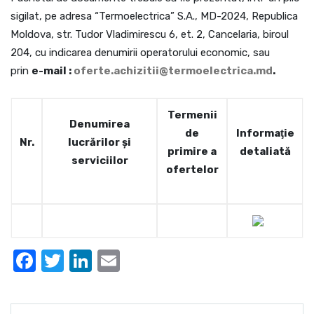
sigilat, pe adresa “Termoelectrica” S.A., MD-2024, Republica
Moldova, str. Tudor Vladimirescu 6, et. 2, Cancelaria, biroul
204, cu indicarea denumirii operatorului economic, sau
prin
e-mail :
oferte.achizitii@termoelectrica.md
.
Termenii
Denumirea
de
Informaţie
Nr.
lucrărilor și
primire a
detaliată
serviciilor
ofertelor
Facebook
Twitter
LinkedIn
Email