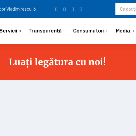
udor Vladimirescu, 6
Servicii
Transparență
Consumatori
Media
Luați legătura cu noi!