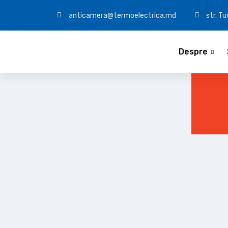
anticamera@termoelectrica.md
str. T
Despre