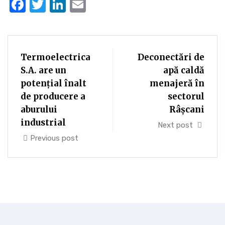
Facebook
Twitter
LinkedIn
Email
Termoelectrica
Deconectări de
S.A. are un
apă caldă
potenţial înalt
menajeră în
de producere a
sectorul
aburului
Râşcani
industrial
Next post
Previous post