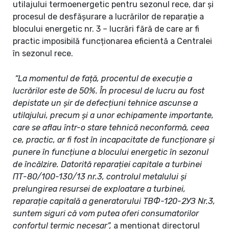
utilajului termoenergetic pentru sezonul rece, dar și
procesul de desfășurare a lucrărilor de reparație a
blocului energetic nr. 3 – lucrări fără de care ar fi
practic imposibilă funcționarea eficientă a Centralei
în sezonul rece.
“La momentul de față, procentul de execuție a
lucrărilor este de 50%. În procesul de lucru au fost
depistate un șir de defecțiuni tehnice ascunse a
utilajului, precum și a unor echipamente importante,
care se aflau într-o stare tehnică neconformă, ceea
ce, practic, ar fi fost în incapacitate de funcționare și
punere în funcțiune a blocului energetic în sezonul
de încălzire. Datorită reparației capitale a turbinei
ПТ-80/100-130/13 nr.3, controlul metalului și
prelungirea resursei de exploatare a turbinei,
reparație capitală a generatorului TВФ-120-2УЗ Nr.3,
suntem siguri că vom putea oferi consumatorilor
confortul termic necesar”,
a menționat directorul