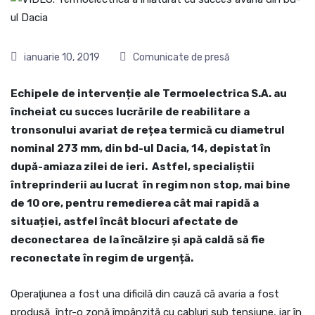
ianuarie 10, 2019
Comunicate de presă
Echipele de intervenție ale Termoelectrica S.A. au
încheiat cu succes lucrările de reabilitare a
tronsonului avariat de rețea termică cu diametrul
nominal 273 mm, din bd-ul Dacia, 14, depistat în
după-amiaza zilei de ieri. Astfel, specialiștii
întreprinderii au lucrat în regim non stop, mai bine
de 10 ore, pentru remedierea cât mai rapidă a
situației, astfel încât blocuri afectate de
deconectarea de la încălzire și apă caldă să fie
reconectate în regim de urgență.
Operaţiunea a fost una dificilă din cauză că avaria a fost
produsă într-o zonă împânzită cu cabluri sub tensiune, iar în