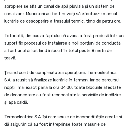
apropiere se afla un canal de apă pluvială și un sistem de
canalizare. Muncitorii au fost nevoiți să efectueze manual
lucrările de descoperire a traseului termic, timp de patru ore.
Totodată, din cauza faptului că avaria a fost produsă într-un
suport fix procesul de instalarea a noii porțiuni de conductă
a fost unul dificil, fiind înlocuit în total peste 8 metri de
țeavă.
Ținând cont de complexitatea operațiunii, Termoelectrica
S.A. a reușit să finalizeze lucrările în termen, iar pe parcursul
nopții, mai exact până la ora 04:00, toate blocurile afectate
de deconectare au fost reconectate la serviciile de încălzire
și apă caldă.
Termoelectrica S.A. își cere scuze de incomoditățile create și
dă asigurări că au fost întreprinse toate măsurile de