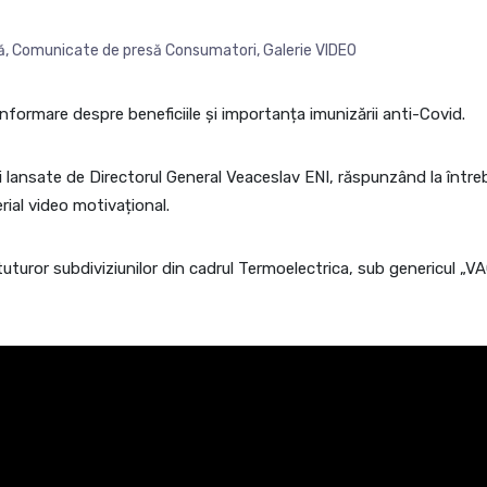
ă
,
Comunicate de presă Consumatori
,
Galerie VIDEO
formare despre beneficiile și importanța imunizării anti-Covid.
ii lansate de Directorul General Veaceslav ENI, răspunzând la întreb
ial video motivațional.
tuturor subdiviziunilor din cadrul Termoelectrica, sub genericu