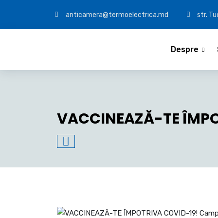
anticamera@termoelectrica.md
str. T
Despre
VACCINEAZĂ-TE ÎMPO