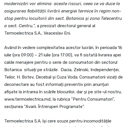
modernizări vor elimina aceste riscuri, ceea ce va duce la
asigurarea fiabilității livrării energiei termice în regim non-
stop pentru locuitorii din sect. Botanica și zona Telecentru
a sect. Centru,
”, a precizat directorul general al
Termoelectrica S.A., Veaceslav Eni.
Având în vedere complexitatea acestor lucrări, în perioada 16
iulie (ora 09:00) – 21 iulie (ora 17:00), va fi sistată livrarea apei
calde menajere pentru o serie de consumatori din sectorul
Botanica situați pe străzile: Dacia, Zelinski, Independenței,
Teilor, H. Botev, Decebal și Cuza Voda. Consumatorii vizați de
deconectare au fost informați preventiv prin anunțuri
afișate la intrarea în scările blocurilor, dar și pe site-ul nostru,
www.termoelectrica.md, la rubrica ”Pentru Consumatori”,
secțiunea ”Avarii. Întreruperi Programate”.
Termoelectrica S.A. își cere scuze pentru incomoditățile