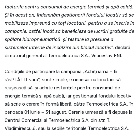
facturile pentru consumul de energie termică și apă caldă.
Și în acest an, îndemnăm gestionarii fondului locativ să se
mobilizeze împreună cu toți locatarii, pentru a se înscrie în
campanie, astfel încât să beneficieze de lucrări gratuite de
spălare hidropneumatică și testare la presiune a
sistemelor interne de încălzire din blocul locativ.
”, declară
directorul general al Termoelectrica S.A., Veaceslav ENI.
Condițiile de participare la campania „Achiți iarna – fii
răsPLĂTIT vara”, sunt simple, e necesar ca locatarii să
reușească să-și achite restanțele pentru consumul de
energie termică și apă caldă, iar gestionarul fondului locativ
să scrie o cerere în formă liberă, către Termoelectrica S.A., în
perioada 01 iunie – 31 august. Cererile urmează a fi depuse la
Centrul Comercial al Termoelectrica S.A. din str. T.
Vladimirescu,6, sau la sediile teritoriale Termoelectrica S.A.: