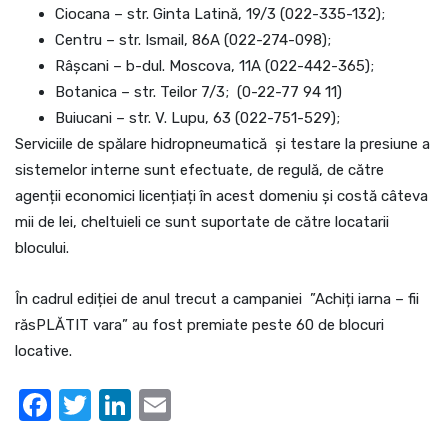
Ciocana – str. Ginta Latină, 19/3 (022-335-132);
Centru – str. Ismail, 86A (022-274-098);
Râșcani – b-dul. Moscova, 11A (022-442-365);
Botanica – str. Teilor 7/3; (0-22-77 94 11)
Buiucani – str. V. Lupu, 63 (022-751-529);
Serviciile de spălare hidropneumatică și testare la presiune a
sistemelor interne sunt efectuate, de regulă, de către
agenții economici licențiați în acest domeniu și costă câteva
mii de lei, cheltuieli ce sunt suportate de către locatarii
blocului.
În cadrul ediției de anul trecut a campaniei ”Achiți iarna – fii
răsPLĂTIT vara” au fost premiate peste 60 de blocuri
locative.
Facebook
Twitter
LinkedIn
Email