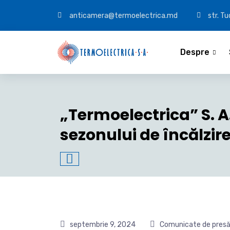
anticamera@termoelectrica.md
str. T
Despre
„Termoelectrica” S. 
sezonului de încălzir
septembrie 9, 2024
Comunicate de pres