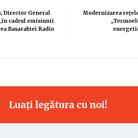
n, Director General
Modernizarea rețele
,în cadrul emisiunii
„Termoelec
cea Basarabiei Radio
energetic
Luați legătura cu noi!