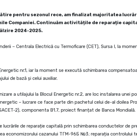
gătire pentru sezonul rece, am finalizat majoritatea lucr
le Companiei. Continuăm activitățile de reparație capitală
călzire 2024-2025.
rinderii – Centrala Electrică cu Termoficare (CET), Sursa I, la mom
ul Energetic nr.1, iar la moment se execută schimbarea compensatoar
jului de bază și celui auxiliar.
izare a utilajului la Blocul Energetic nr.2, are loc instalarea unei
ergetic – lucrare ce face parte din pachetul celui de-al doilea Pro
ESACET-2), componenta B1.7, proiect finanțat de Banca Mondială.
te lucrările de reparație capitală prin schimbarea conductelor de pre
area economizorului cazanului ТГМ-96Б №3; reparația controlului te