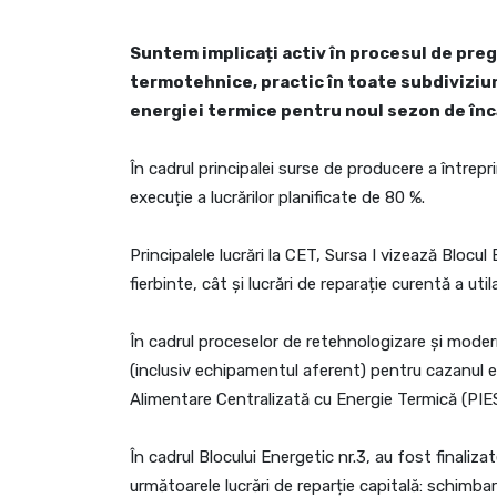
Suntem implicați activ în procesul de pre
termotehnice, practic în toate subdiviziuni
energiei termice pentru noul sezon de în
În cadrul principalei surse de producere a întrep
execuție a lucrărilor planificate de 80 %.
Principalele lucrări la CET, Sursa I vizează Bloc
fierbinte, cât și lucrări de reparație curentă a utila
În cadrul proceselor de retehnologizare și modern
(inclusiv echipamentul aferent) pentru cazanul en
Alimentare Centralizată cu Energie Termică (PI
În cadrul Blocului Energetic nr.3, au fost finaliza
următoarele lucrări de reparție capitală: schimb