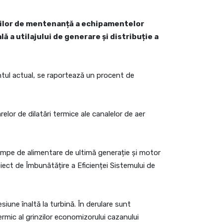
ărilor de mentenanță a echipamentelor
 a utilajului de generare și distribuție a
entul actual, se raportează un procent de
elor de dilatări termice ale canalelor de aer
 pompe de alimentare de ultimă generație și motor
iect de Îmbunătățire a Eficienței Sistemului de
siune înaltă la turbină. În derulare sunt
rmic al grinzilor economizorului cazanului