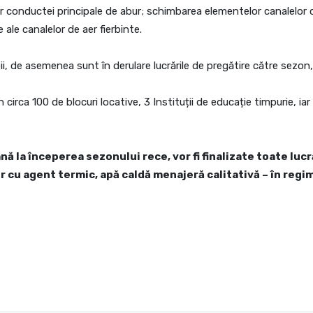
conductei principale de abur; schimbarea elementelor canalelor de
ale canalelor de aer fierbinte.
ii, de asemenea sunt în derulare lucrările de pregătire către sezon
circa 100 de blocuri locative, 3 Instituții de educație timpurie, iar
nă la începerea sezonului rece, vor fi finalizate toate lu
r cu agent termic, apă caldă menajeră calitativă – în regi