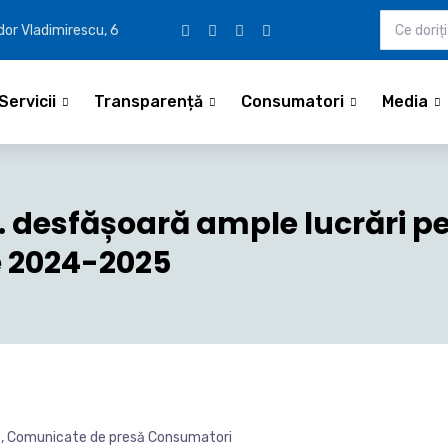
udor Vladimirescu, 6
Servicii
Transparență
Consumatori
Media
A. desfășoară ample lucrări 
e 2024-2025
ă
,
Comunicate de presă Consumatori