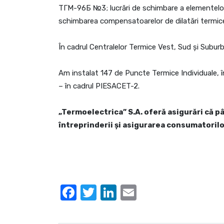
ТГМ-96Б №3; lucrări de schimbare a elementelor 
schimbarea compensatoarelor de dilatări termice 
În cadrul Centralelor Termice Vest, Sud și Suburb
Am instalat 147 de Puncte Termice Individuale, în 
– în cadrul PIESACET-2.
„Termoelectrica” S.A. oferă asigurări că pâ
întreprinderii și asigurarea consumatorilo
Facebook
Twitter
LinkedIn
Email