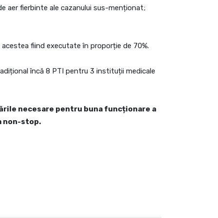
 aer fierbinte ale cazanului sus-menționat;
, acestea fiind executate în proporție de 70%.
 adițional încă 8 PTI pentru 3 instituții medicale
crările necesare pentru buna funcționare a
m non-stop.