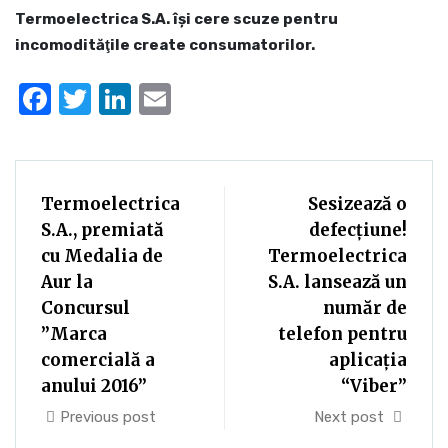
Termoelectrica S.A. îşi cere scuze pentru
incomodităţile create consumatorilor.
Facebook
Twitter
LinkedIn
Email
Termoelectrica
Sesizează o
S.A., premiată
defecțiune!
cu Medalia de
Termoelectrica
Aur la
S.A. lansează un
Concursul
număr de
”Marca
telefon pentru
comercială a
aplicația
anului 2016”
“Viber”
Previous post
Next post