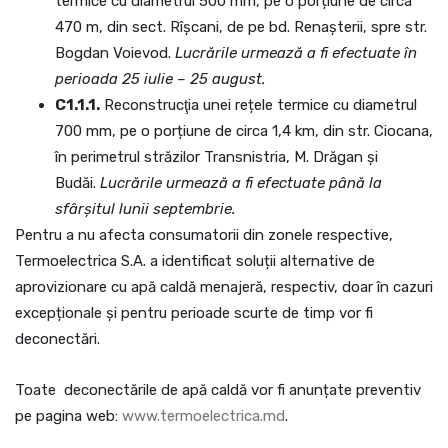
termice cu diametrul 500 mm, pe o porțiune de circa
470 m, din sect. Rîșcani, de pe bd. Renașterii, spre str.
Bogdan Voievod.
Lucrările urmează a fi efectuate în
perioada 25 iulie – 25 august.
C1.1.1.
Reconstrucţia unei rețele termice cu diametrul
700 mm, pe o porțiune de circa 1,4 km, din str. Ciocana,
în perimetrul străzilor Transnistria, M. Drăgan și
Budăi.
Lucrările urmează a fi efectuate până la
sfârșitul lunii septembrie.
Pentru a nu afecta consumatorii din zonele respective,
Termoelectrica S.A. a identificat soluții alternative de
aprovizionare cu apă caldă menajeră, respectiv, doar în cazuri
excepționale și pentru perioade scurte de timp vor fi
deconectări.
Toate deconectările de apă caldă vor fi anunțate preventiv
pe pagina web:
www.
termoelectrica.md
.