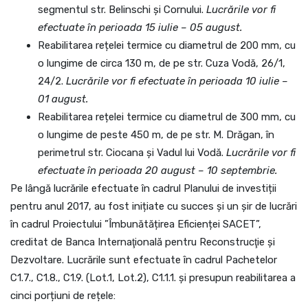
segmentul str. Belinschi și Cornului.
Lucrările vor fi
efectuate în perioada 15 iulie – 05 august.
Reabilitarea rețelei termice cu diametrul de 200 mm, cu
o lungime de circa 130 m, de pe str. Cuza Vodă, 26/1,
24/2.
Lucrările vor fi efectuate în perioada 10 iulie –
01 august.
Reabilitarea rețelei termice cu diametrul de 300 mm, cu
o lungime de peste 450 m, de pe str. M. Drăgan, în
perimetrul str. Ciocana și Vadul lui Vodă.
Lucrările vor fi
efectuate în perioada 20 august – 10 septembrie.
Pe lângă lucrările efectuate în cadrul Planului de investiții
pentru anul 2017, au fost inițiate cu succes și un șir de lucrări
în cadrul Proiectului ”Îmbunătățirea Eficienței SACET”,
creditat de Banca Internaţională pentru Reconstrucţie şi
Dezvoltare. Lucrările sunt efectuate în cadrul Pachetelor
C1.7., C1.8., C1.9. (Lot.1, Lot.2), C1.1.1. și presupun reabilitarea a
cinci porțiuni de rețele: