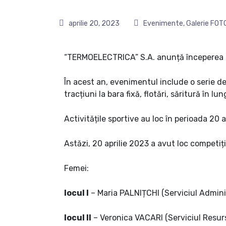
aprilie 20, 2023
Evenimente
,
Galerie FOT
“TERMOELECTRICA” S.A. anunță începerea ac
În acest an, evenimentul include o serie de
tracțiuni la bara fixă, flotări, săritură în 
Activitățile sportive au loc în perioada 20 ap
Astăzi, 20 aprilie 2023 a avut loc competiți
Femei:
locul I
– Maria PALNIȚCHI (Serviciul Adminis
locul II
– Veronica VACARI (Serviciul Resu