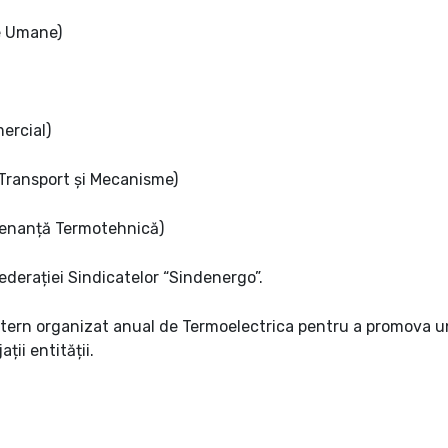
e Umane)
ercial)
Transport și Mecanisme)
tenanță Termotehnică)
Federației Sindicatelor “Sindenergo”.
ern organizat anual de Termoelectrica pentru a promova un s
ții entității.