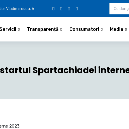
udor Vladimirescu, 6
Servicii
Transparență
Consumatori
Media
startul Spartachiadei intern