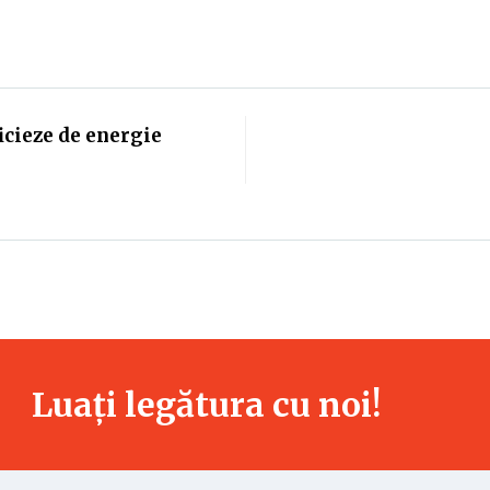
icieze de energie
Luați legătura cu noi!