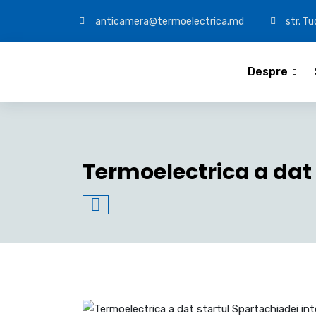
anticamera@termoelectrica.md
str. T
Despre
Termoelectrica a dat 