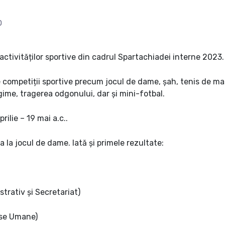
O
tivităților sportive din cadrul Spartachiadei interne 2023.
 competiții sportive precum jocul de dame, șah, tenis de mas
lungime, tragerea odgonului, dar și mini-fotbal.
rilie – 19 mai a.c..
a la jocul de dame. Iată și primele rezultate:
trativ și Secretariat)
rse Umane)