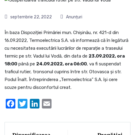
septembrie 22, 2022
Anunțuri
În baza Dispoziției Primăriei mun. Chișinău, nr. 421-d din
16.09.2022, Termoelectrica S.A. vă informează că în legătură
cu necesitatea executării lucrărilor de reparație a traseului
termic pe str. Vadul lui Vodă, din data de
23.09.2022, ora
18:00
până pe
24.09.2022, ora 06:00
, va fi suspendat
traficul rutier, tronsonul cuprins între str. Otovasca și str.
Podul Înalt. Întreprinderea „Termoelectrica” S.A. îşi cere
scuze pentru disconfortul creat.
Facebook
Twitter
LinkedIn
Email