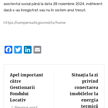
asistentul social până la data 28 noiembrie 2024, indiferent
dacă s-au înregistrat sau nu în sistem anul trecut.
https://compensatii.gov.md/ro/home
Facebook
Twitter
LinkedIn
Email
Apel important
Situația la zi
către
privind
Gestionarii
conectarea
Fondului
imobilelor la
Locativ
energia
termică
Previous post