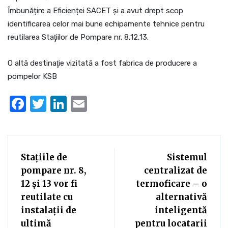
Îmbunățire a Eficienței SACET şi a avut drept scop
identificarea celor mai bune echipamente tehnice pentru
reutilarea Staţiilor de Pompare nr. 8,12,13.
O altă destinaţie vizitată a fost fabrica de producere a
pompelor KSB
Facebook
Twitter
LinkedIn
Email
Stațiile de
Sistemul
pompare nr. 8,
centralizat de
12 și 13 vor fi
termoficare – o
reutilate cu
alternativă
instalații de
inteligentă
ultimă
pentru locatarii