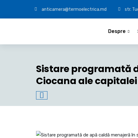
anticamera@termoelectrica.md
str. T
Despre
Sistare programată d
Ciocana ale capitalei