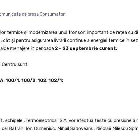
omunicate de presă Consumatori
țelelor termice și modernizarea unui tronson important de rețea cu
re, cât și pentru asigurarea livrării continue a energiei termice în 
alde menajere în perioada
2 – 23 septembrie curent.
ul Centru sunt:
 A, 100/1, 100/2, 102, 102/1;
t, echipele „Termoelectrica” S.A. vor efectua teste cu presiune a 
 cel Bătrân, Ion Dumeniuc, Mihail Sadoveanu, Nicolae Milescu Spăt