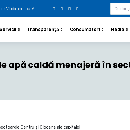
udor Vladimirescu, 6
Servicii
Transparență
Consumatori
Media
e apă caldă menajeră în sect