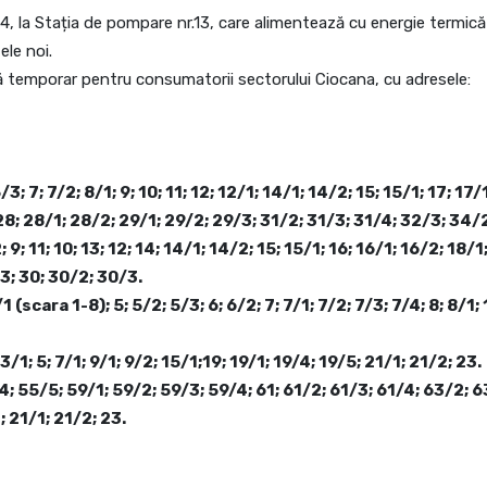
, la Stația de pompare nr.13, care alimentează cu energie termică
ele noi.
ă temporar pentru consumatorii sectorului Ciocana, cu adresele:
/3; 7; 7/2; 8/1; 9; 10; 11; 12; 12/1; 14/1; 14/2; 15; 15/1; 17; 17
 28; 28/1; 28/2; 29/1; 29/2; 29/3; 31/2; 31/3; 31/4; 32/3; 34/
2; 9; 11; 10; 13; 12; 14; 14/1; 14/2; 15; 15/1; 16; 16/1; 16/2; 18/1;
3; 30; 30/2; 30/3.
1 (scara 1-8); 5; 5/2; 5/3; 6; 6/2; 7; 7/1; 7/2; 7/3; 7/4; 8; 8/1; 
3/1; 5; 7/1; 9/1; 9/2; 15/1;19; 19/1; 19/4; 19/5; 21/1; 21/2; 23.
4; 55/5; 59/1; 59/2; 59/3; 59/4; 61; 61/2; 61/3; 61/4; 63/2; 
1; 21/1; 21/2; 23.