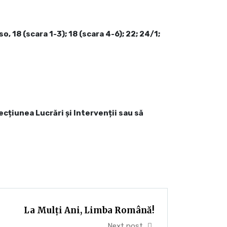
usso, 18 (scara 1-3); 18 (scara 4-6); 22; 24/1;
țiunea Lucrări și Intervenții sau să
La Mulți Ani, Limba Română!
Next post