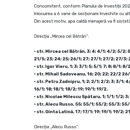
Concomitent, conform Planului de Investiții 2024
înlocuirea a 6 vane de secționare învechite cu alt
Din acest motiv, apa caldă menajeră va fi sistat
Direcția „Mircea cel Bătrân”:
• str. Mircea cel Bătrân, 3; 4; 4/1; 4/2; 5/2; 5
21/5; 23; 24; 25; 26/1; 27; 27/1; 27/2; 27/3;
• str. Igor Vieru, 1; 3; 3/1; 5; 5/1; 7; 8; 8/1; 8/
• str. Mihail Sadoveanu, 16; 20; 22; 22/2 26/
• str. Petru Zadnipru, 1; 2; 2/1; 2/2; 3; 3/1; 4/
16/1; 18; 18/1; 18/2; 19; 19/1; 19/2.
• str. Nicolae Milescu Spătaru, 1; 1/1; 1/2; 3; 
• str. Alecu Russo, 55; 55/1; 55/2; 55/3; 55/
• str. Ginta Latină, 17; 17/1; 19; 19/1; 19/2; 2
Direcția „Alecu Russo”: