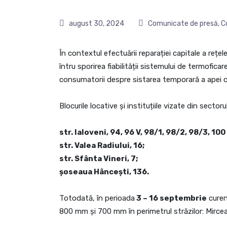
august 30, 2024
Comunicate de presă
,
C
În contextul efectuării reparației capitale a re
întru sporirea fiabilității sistemului de termofica
consumatorii despre sistarea temporară a apei c
Blocurile locative și instituțiile vizate din sector
str. Ialoveni, 94, 96 V, 98/1, 98/2, 98/3, 100
str. Valea Radiului, 16;
str. Sfânta Vineri, 7;
șoseaua Hâncești, 136.
Totodată, în perioada
3 – 16 septembrie
curen
800 mm și 700 mm în perimetrul străzilor: Mircea