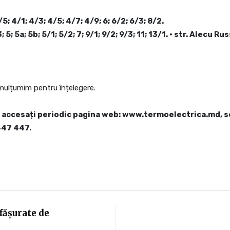
/5; 4/1; 4/3; 4/5; 4/7; 4/9; 6; 6/2; 6/3; 8/2.
/3; 5; 5a; 5b; 5/1; 5/2; 7; 9/1; 9/2; 9/3; 11; 13/1. • str. Alecu R
mulțumim pentru înțelegere.
 accesați periodic pagina web: www.termoelectrica.md, sec
447 447.
fășurate de