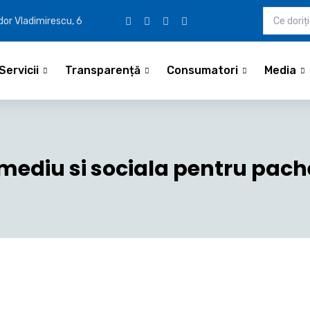
udor Vladimirescu, 6
Servicii
Transparență
Consumatori
Media
 mediu si sociala pentru pache