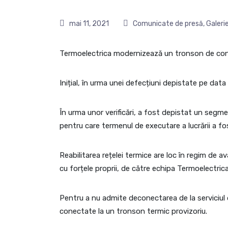
mai 11, 2021
Comunicate de presă
,
Galeri
Termoelectrica modernizează un tronson de condu
Inițial, în urma unei defecțiuni depistate pe data
În urma unor verificări, a fost depistat un segm
pentru care termenul de executare a lucrării a fo
Reabilitarea rețelei termice are loc în regim de a
cu forțele proprii, de către echipa Termoelectrica
Pentru a nu admite deconectarea de la serviciul d
conectate la un tronson termic provizoriu.