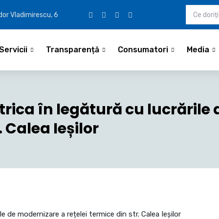
udor Vladimirescu, 6
Servicii
Transparență
Consumatori
Media
trica în legătură cu lucrăril
. Calea Ieșilor