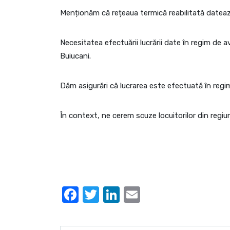
Menționăm că rețeaua termică reabilitată datează
Necesitatea efectuării lucrării date în regim de 
Buiucani.
Dăm asigurări că lucrarea este efectuată în regim
În context, ne cerem scuze locuitorilor din regiu
Facebook
Twitter
LinkedIn
Email