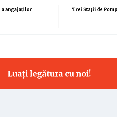
 a angajaților
Trei Stații de Pomp
Luați legătura cu noi!