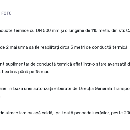
e FOTO
cte termice cu DN 500 mm și o lungime de 110 metri, din str. Cale
 de 2 mai urma să fie reabilitați circa 5 metri de conductă termică, 
ent suplimentar de conductă termică aflat într-o stare avansată d
st extins până pe 15 mai.
varie, în baza unei autorizații eliberate de Direcția Generală Trans
.
e alimentare cu apă caldă, pe toată perioada lucrărilor, peste 200