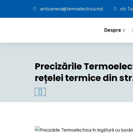
anticamera@termoelectrica.md
str. T
Despre
Precizările Termoelec
rețelei termice din str