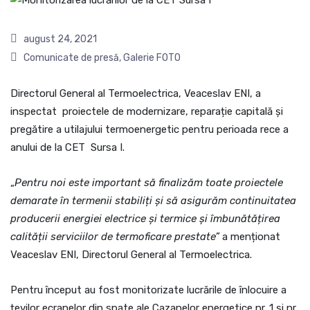
august 24, 2021
Comunicate de presă
,
Galerie FOTO
Directorul General al Termoelectrica, Veaceslav ENI, a
inspectat proiectele de modernizare, reparație capitală și
pregătire a utilajului termoenergetic pentru perioada rece a
anului de la CET Sursa I.
„
Pentru noi este important să finalizăm toate proiectele
demarate în termenii stabiliți și să asigurăm continuitatea
producerii energiei electrice și termice și îmbunătățirea
calității serviciilor de termoficare prestate”
a menționat
Veaceslav ENI, Directorul General al Termoelectrica.
Pentru început au fost monitorizate lucrările de înlocuire a
țevilor ecranelor din spate ale Cazanelor energetice nr. 1 și nr.