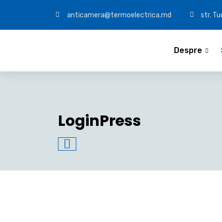
anticamera@termoelectrica.md
str. T
Despre
LoginPress