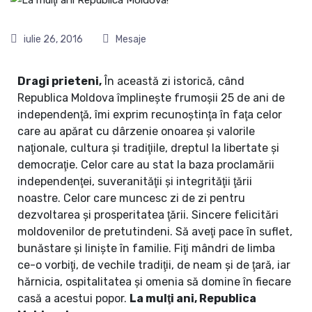
iulie 26, 2016
Mesaje
Dragi prieteni,
În această zi istorică, când
Republica Moldova împlineşte frumoşii 25 de ani de
independenţă, îmi exprim recunoştinţa în faţa celor
care au apărat cu dârzenie onoarea şi valorile
naţionale, cultura şi tradiţiile, dreptul la libertate şi
democraţie. Celor care au stat la baza proclamării
independenţei, suveranităţii şi integrităţii ţării
noastre. Celor care muncesc zi de zi pentru
dezvoltarea şi prosperitatea ţării. Sincere felicitări
moldovenilor de pretutindeni. Să aveţi pace în suflet,
bunăstare şi linişte în familie. Fiţi mândri de limba
ce-o vorbiţi, de vechile tradiţii, de neam şi de ţară, iar
hărnicia, ospitalitatea şi omenia să domine în fiecare
casă a acestui popor.
La mulţi ani, Republica