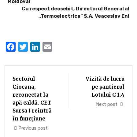
Moldova!
Cu respect deosebit,
Directorul General al
,,Termoelectrica” S.A.
Veaceslav Eni
Facebook
Twitter
LinkedIn
Email
Sectorul
Vizită de lucru
Ciocana,
pe șantierul
reconectat la
Lotului C 1.4
apă caldă. CET
Next post
Sursa I reintră
în funcțiune
Previous post