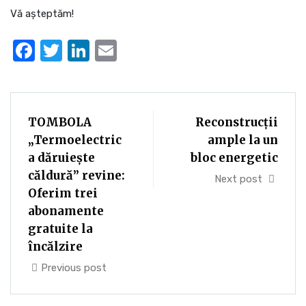
Vă așteptăm!
Facebook
Twitter
LinkedIn
Email
TOMBOLA
Reconstrucții
„Termoelectric
ample la un
a dăruiește
bloc energetic
căldură” revine:
Next post
Oferim trei
abonamente
gratuite la
încălzire
Previous post