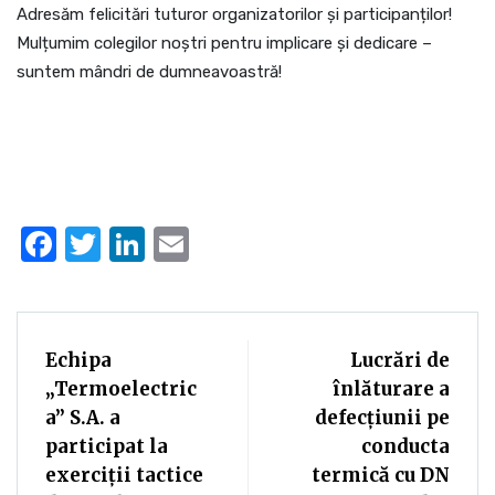
Adresăm felicitări tuturor organizatorilor și participanților!
Mulțumim colegilor noștri pentru implicare și dedicare –
suntem mândri de dumneavoastră!
Facebook
Twitter
LinkedIn
Email
Echipa
Lucrări de
„Termoelectric
înlăturare a
a” S.A. a
defecțiunii pe
participat la
conducta
exerciții tactice
termică cu DN