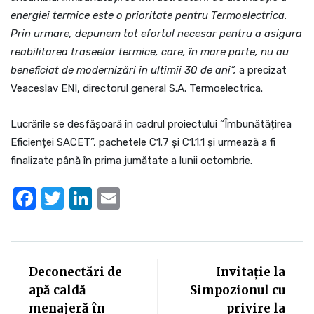
energiei termice este o prioritate pentru Termoelectrica.
Prin urmare, depunem tot efortul necesar pentru a asigura
reabilitarea traseelor termice, care, în mare parte, nu au
beneficiat de modernizări în ultimii 30 de ani”,
a precizat
Veaceslav ENI, directorul general S.A. Termoelectrica.
Lucrările se desfășoară în cadrul proiectului “Îmbunătățirea
Eficienței SACET”, pachetele C1.7 și C1.1.1 și urmează a fi
finalizate până în prima jumătate a lunii octombrie.
Facebook
Twitter
LinkedIn
Email
Deconectări de
Invitație la
apă caldă
Simpozionul cu
menajeră în
privire la