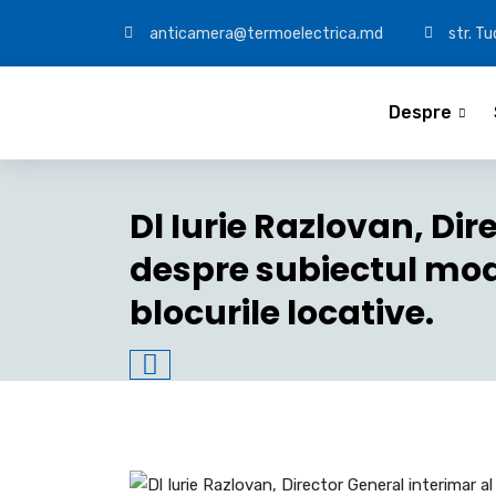
anticamera@termoelectrica.md
str. T
Despre
Dl Iurie Razlovan, Dir
despre subiectul mode
blocurile locative.