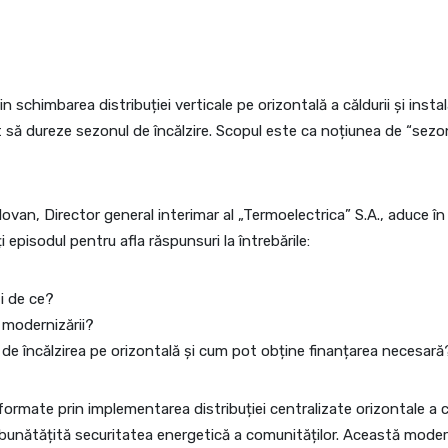
in schimbarea distribuției verticale pe orizontală a căldurii și inst
t să dureze sezonul de încălzire. Scopul este ca noțiunea de “sezon 
lovan, Director general interimar al „Termoelectrica” S.A., aduce î
ți episodul pentru afla răspunsuri la întrebările:
 și de ce?
a modernizării?
 de încălzirea pe orizontală și cum pot obține finanțarea necesară
sformate prin implementarea distribuției centralizate orizontale a
mbunătățită securitatea energetică a comunităților. Această moder