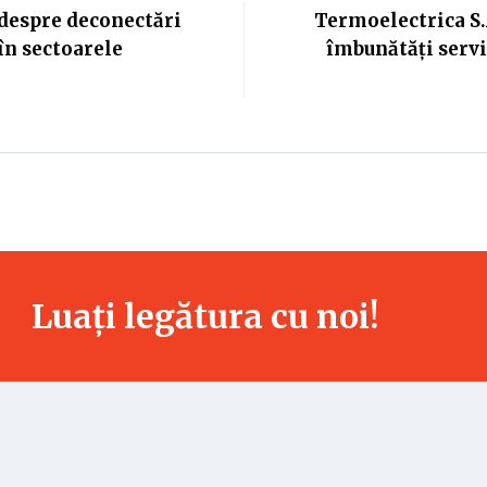
 despre deconectări
Termoelectrica S
în sectoarele
îmbunătăți servi
Luați legătura cu noi!