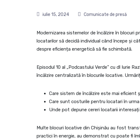
iulie 15, 2024
Comunicate de presă
Modernizarea sistemelor de încălzire în blocuri pr
locatarilor să decidă individual când începe și câ
despre eficiența energetică să fie schimbată.
Episodul 10 al „Podcastului Verde” cu dl Iurie Raz
încălzire centralizată în blocurile locative. Urmări
Care sistem de încălzire este mai eficient
Care sunt costurile pentru locatari în urm
Unde pot depune cereri locatarii interesați
Multe blocuri locative din Chișinău au fost tran
practici în energie, au demonstrat cu poate fi î