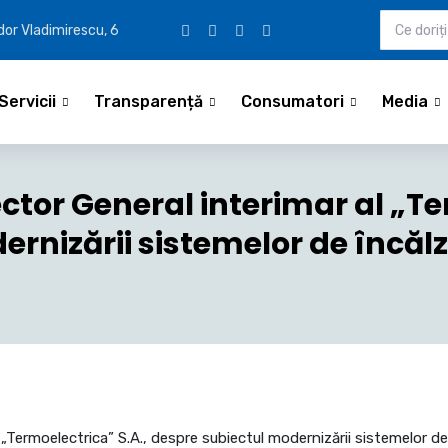
udor Vladimirescu, 6
Servicii
Transparență
Consumatori
Media
ector General interimar al „Te
rnizării sistemelor de încălzi