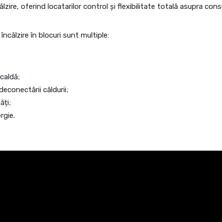
zire, oferind locatarilor control și flexibilitate totală asupra con
încălzire în blocuri sunt multiple:
 caldă;
deconectării căldurii;
tăți;
ergie.