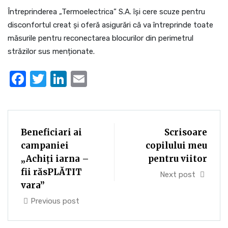
Întreprinderea „Termoelectrica” S.A. îşi cere scuze pentru
disconfortul creat și oferă asigurări că va întreprinde toate
măsurile pentru reconectarea blocurilor din perimetrul
străzilor sus menționate.
Facebook
Twitter
LinkedIn
Email
Beneficiari ai
Scrisoare
campaniei
copilului meu
„Achiți iarna –
pentru viitor
fii răsPLĂTIT
Next post
vara”
Previous post