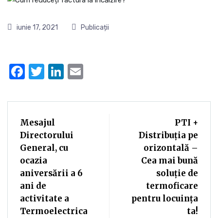
iunie 17, 2021
Publicații
Facebook
Twitter
LinkedIn
Email
Mesajul
PTI +
Directorului
Distribuția pe
General, cu
orizontală –
ocazia
Cea mai bună
aniversării a 6
soluție de
ani de
termoficare
activitate a
pentru locuința
Termoelectrica
ta!