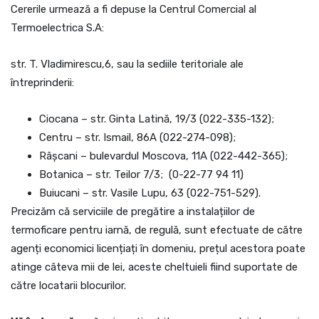
Cererile urmează a fi depuse la Centrul Comercial al
Termoelectrica S.A:
str. T. Vladimirescu,6, sau la sediile teritoriale ale
întreprinderii:
Ciocana – str. Ginta Latină, 19/3 (022-335-132);
Centru – str. Ismail, 86A (022-274-098);
Râșcani – bulevardul Moscova, 11A (022-442-365);
Botanica – str. Teilor 7/3; (0-22-77 94 11)
Buiucani – str. Vasile Lupu, 63 (022-751-529).
Precizăm că serviciile de pregătire a instalațiilor de
termoficare pentru iarnă, de regulă, sunt efectuate de către
agenți economici licențiați în domeniu, prețul acestora poate
atinge câteva mii de lei, aceste cheltuieli fiind suportate de
către locatarii blocurilor.