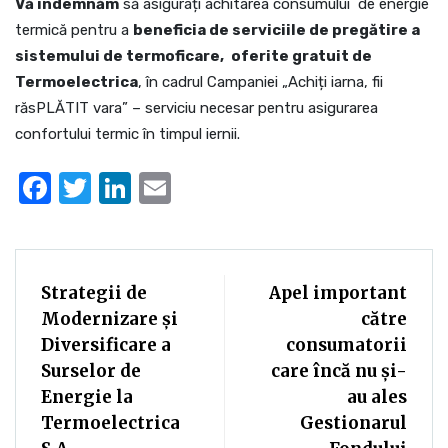
Vă îndemnăm
să asigurați achitarea consumului de energie
termică pentru a
beneficia de serviciile de pregătire a
sistemului de termoficare,
oferite gratuit de
Termoelectrica
, în cadrul Campaniei „Achiți iarna, fii
răsPLĂTIT vara” – serviciu necesar pentru asigurarea
confortului termic în timpul iernii.
Facebook
Twitter
LinkedIn
Email
Strategii de
Apel important
Modernizare și
către
Diversificare a
consumatorii
Surselor de
care încă nu și-
Energie la
au ales
Termoelectrica
Gestionarul