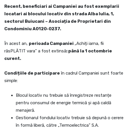
Recent, beneficiari ai Campaniei au fost exemplarii
locatari ai blocului locativ din strada Alba Iulia, 1,
sectorul Buiucani – Asociația de Proprietari din
Condominiu A0120-0237.
În acest an,
perioada Campaniei
„Achiți iarna, fii
răsPLĂTIT vara” a fost extinsă
: până la 1 octombrie
curent.
Condițiile de participare
în cadrul Campaniei sunt foarte
simple:
Blocul locativ nu trebuie să înregistreze restanțe
pentru consumul de energie termică și apă caldă
menajeră.
Gestionarul fondului locativ trebuie să depună o cerere
în formă liberă, către „Termoelectrica” S.A.