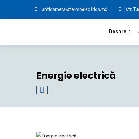
anticamera@termoelectrica.md
str. T
Despre
Energie electrică