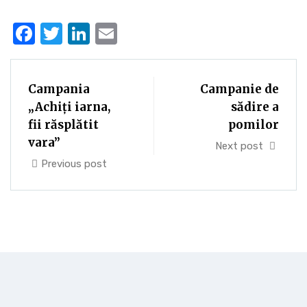
Facebook
Twitter
LinkedIn
Email
Campania
Campanie de
„Achiți iarna,
sădire a
fii răsplătit
pomilor
vara”
Next post
Previous post