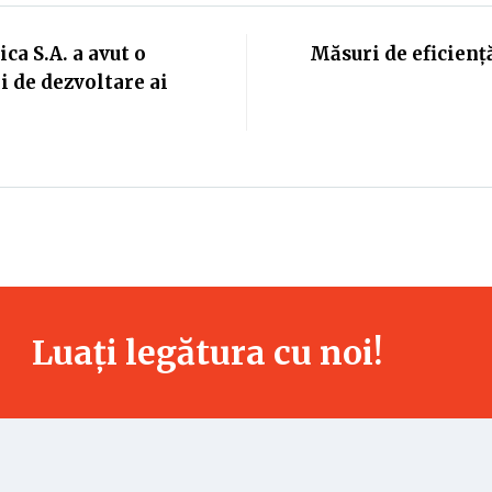
ca S.A. a avut o
Măsuri de eficienț
i de dezvoltare ai
Luați legătura cu noi!