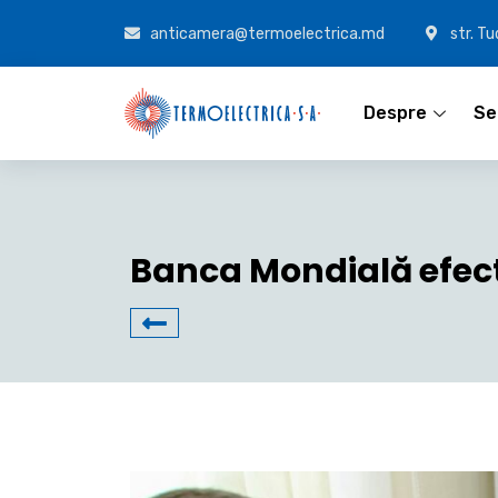
anticamera@termoelectrica.md
str. T
Despre
Ser
Banca Mondială efectu