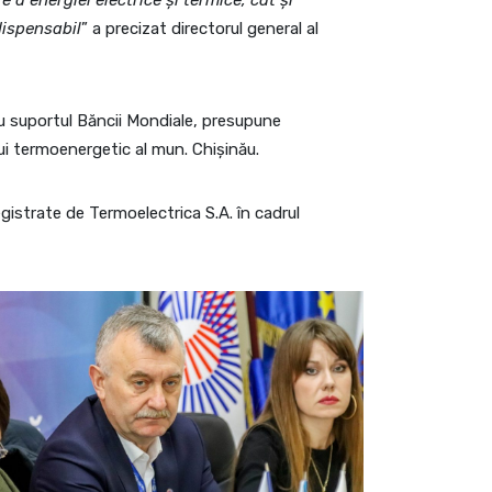
 a energiei electrice și termice, cât și
dispensabil
” a precizat directorul general al
u suportul Băncii Mondiale, presupune
ui termoenergetic al mun. Chișinău.
istrate de Termoelectrica S.A. în cadrul