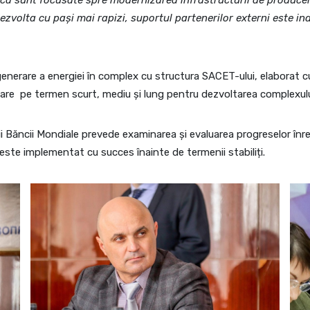
rica sunt focusate spre modernizarea infrastructurii de producere
ezvolta cu pași mai rapizi, suportul partenerilor externi este in
nerare a energiei în complex cu structura SACET-ului, elaborat c
ecesare pe termen scurt, mediu și lung pentru dezvoltarea complexul
Băncii Mondiale prevede examinarea și evaluarea progreselor înreg
este implementat cu succes înainte de termenii stabiliți.