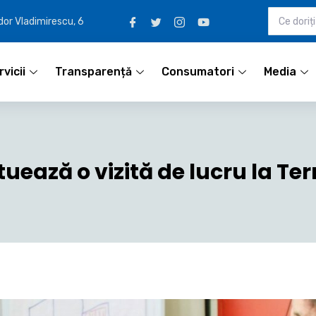
udor Vladimirescu, 6
vicii
Transparență
Consumatori
Media
ează o vizită de lucru la Te