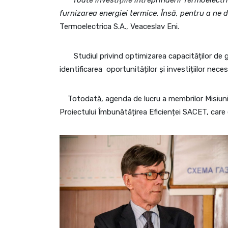
”
Toate investițiile întreprinderii Termoelect
furnizarea energiei termice. Însă, pentru a ne d
Termoelectrica S.A., Veaceslav Eni.
Studiul privind optimizarea capacităților de ge
identificarea oportunităților și investițiilor n
Totodată, agenda de lucru a membrilor Misiunii 
Proiectului Îmbunătățirea Eficienței SACET, care 