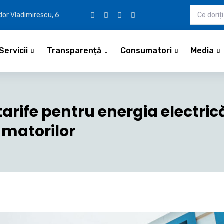
udor Vladimirescu, 6
Servicii
Transparență
Consumatori
Media
tarife pentru energia electric
umatorilor