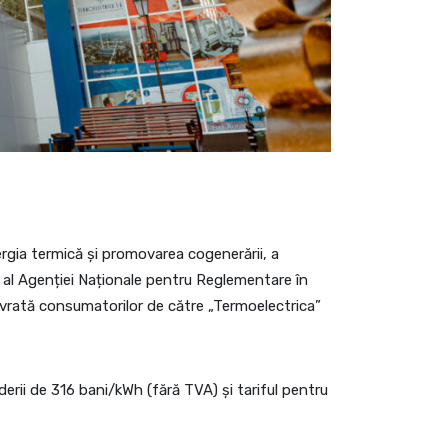
energia termică și promovarea cogenerării, a
ie al Agenției Naționale pentru Reglementare în
 livrată consumatorilor de către „Termoelectrica”
erii de 316 bani/kWh (fără TVA) și tariful pentru