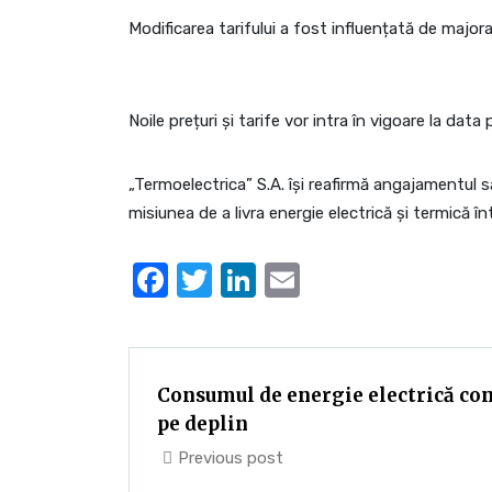
Modificarea tarifului a fost influențată de majora
Noile prețuri și tarife vor intra în vigoare la data p
„Termoelectrica” S.A. își reafirmă angajamentul să
misiunea de a livra energie electrică și termică î
Facebook
Twitter
LinkedIn
Email
Consumul de energie electrică cont
pe deplin
Previous post