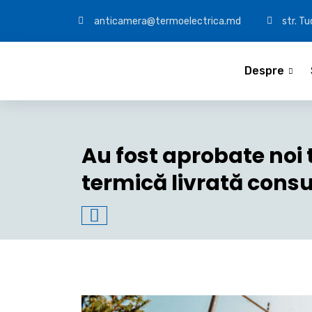
anticamera@termoelectrica.md
str. T
Despre
Au fost aprobate noi 
termică livrată cons