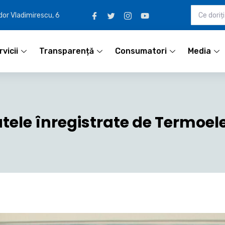
udor Vladimirescu, 6
vicii
Transparență
Consumatori
Media
tele înregistrate de Termoele