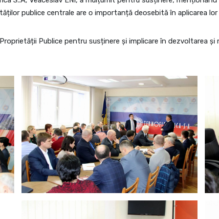
rica S..A, Veaceslav ENI, a mulțumit pentru susținere, menționând 
tăților publice centrale are o importanță deosebită în aplicarea lor 
oprietății Publice pentru susținere și implicare în dezvoltarea și m