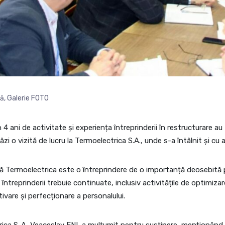
să
,
Galerie FOTO
 4 ani de activitate și experiența întreprinderii în restructurare au
zi o vizită de lucru la Termoelectrica S.A., unde s-a întâlnit și cu an
că Termoelectrica este o întreprindere de o importanță deosebită p
treprinderii trebuie continuate, inclusiv activitățile de optimizare 
otivare și perfecționare a personalului.