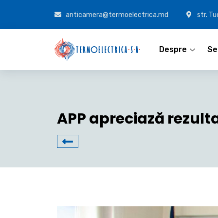
anticamera@termoelectrica.md
str. T
Despre
Ser
APP apreciază rezulta