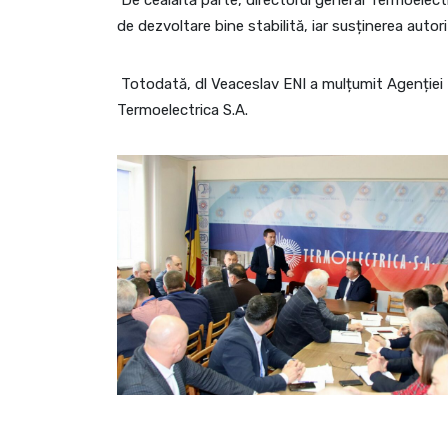
De cealaltă parte, directorul general Termoelect
de dezvoltare bine stabilită, iar susținerea autori
Totodată, dl Veaceslav ENI a mulțumit Agenției Pr
Termoelectrica S.A.