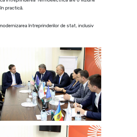
că întreprinderea Termoelectrica are o viziune
în practică.
odernizarea întreprinderilor de stat, inclusiv