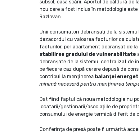
subsol, casa scării. Aportul de căldură de 
nou care a fost inclus în metodologie este
Razlovan.
Unii consumatori debranșați de la sistemul 
dezacordul cu valoarea facturilor calculate 
facturilor, per apartament debranșat de la 
stabilirea gradului de vulnerabilitate
a
debranșate de la sistemul centralizat de înc
pe fiecare caz după cerere depusă de consu
contribui la menținerea
balanței energet
minimă necesară pentru menținerea tempera
Dat fiind faptul că noua metodologie nu po
locatarii/gestionarii/asociațiile de propri
consumului de energie termică diferit de cel
Conferința de presă poate fi urmărită acce