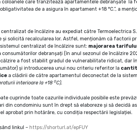
la coloanele care tranzitează apartamentele debranșate la fel 
 obligativitatea de a asigura în apartament +18 °C.”, a menț
centralizat de încălzire au expediat către Termoelectrica S.A
și solicită recalcularea lor. Astfel, menționăm că factorii p
sistemul centralizat de încălzire sunt:
majorarea tarifulu
 consumătorilor debranșați (în anul sezonul de încălzire 
ălzire a fost stabilit gradul de vulnerabilitate ridicat, dar
mător) și introducerea unui nou criteriu referitor la
cantit
ice
a clădirii de către apartamentul deconectat de la sistemu
0
turii interioare la +18
C).
ate cuprinde toate cazurile individuale posibile este prevăz
etari din condominiu sunt în drept să elaboreze și să decidă 
 aprobat prin hotărâre, cu condiția respectării legislației.
sând linkul
–
https://shorturl.at/epFUY