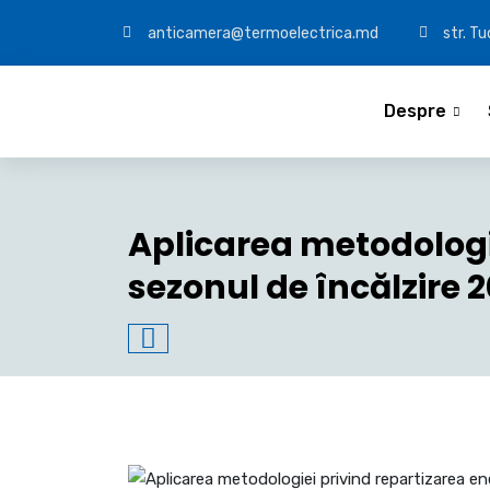
anticamera@termoelectrica.md
str. T
Despre
Aplicarea metodologie
sezonul de încălzire 