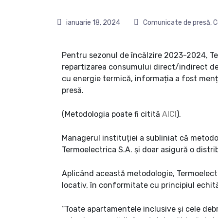
ianuarie 18, 2024
Comunicate de presă
,
C
Pentru sezonul de încălzire 2023-2024, Ter
repartizarea consumului direct/indirect de
cu energie termică, informația a fost mențio
presă
.
(Metodologia poate fi citită
AICI
).
Managerul instituției a subliniat că metodo
Termoelectrica S.A. și doar asigură o distrib
Aplicând această metodologie, Termoelectri
locativ, în conformitate cu principiul echită
“Toate apartamentele inclusive și cele debr