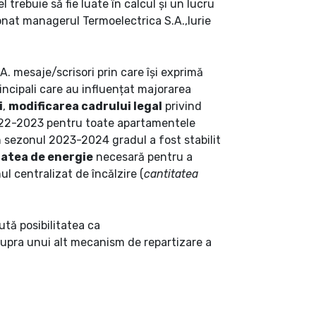
trebuie să fie luate în calcul și un lucru
ionat managerul Termoelectrica S.A.,Iurie
. mesaje/scrisori prin care își exprimă
rincipali care au influențat majorarea
i
,
modificarea cadrului legal
privind
2022-2023 pentru toate apartamentele
 în sezonul 2023-2024 gradul a fost stabilit
atea de energie
necesară pentru a
l centralizat de încălzire (
cantitatea
ută posibilitatea ca
asupra unui alt mecanism de repartizare a