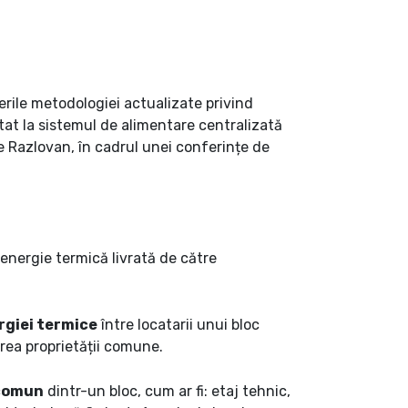
rile metodologiei actualizate privind
tat la sistemul de alimentare centralizată
ie Razlovan, în cadrul unei conferințe de
 energie termică livrată de către
rgiei termice
între locatarii unui bloc
nerea proprietății comune.
 comun
dintr-un bloc, cum ar fi: etaj tehnic,