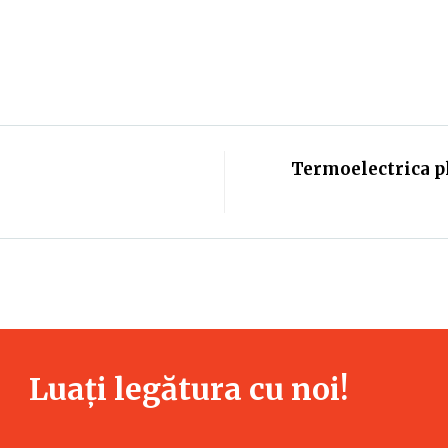
Termoelectrica pl
Luați legătura cu noi!