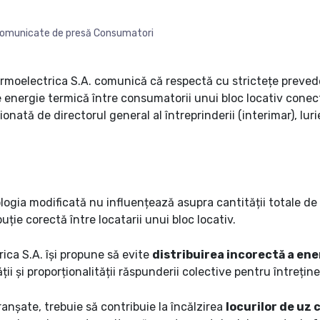
omunicate de presă Consumatori
moelectrica S.A. comunică că respectă cu strictețe prevede
 energie termică între consumatorii unui bloc locativ conec
nată de directorul general al întreprinderii (interimar), Iur
logia modificată nu influențează asupra cantității totale de
uție corectă între locatarii unui bloc locativ.
ca S.A. își propune să evite
distribuirea incorectă a ene
ții și proporționalității răspunderii colective pentru întreți
anșate, trebuie să contribuie la încălzirea
locurilor de uz