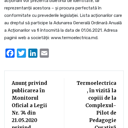
acționarii vor prezenta buletinul de identitate, iar
reprezentanții acestora – și procura perfectată în
conformitate cu prevederile legislației. Lista acționarilor care
au dreptul să participe la Adunarea Generală Ordinară Anuală
a Acționarilor va fi întocmită la data de 01.06.2021. Adresa
paginii web a societății: www.termoelectrica.md.
Facebook
Twitter
LinkedIn
Email
Anunț privind
Termoelectrica
publicarea în
, în vizită la
Monitorul
copiii de la
Oficial a Legii
Complexul-
Nr. 74 din
Pilot de
21.05.2020
Pedagogie
privind
Curativă