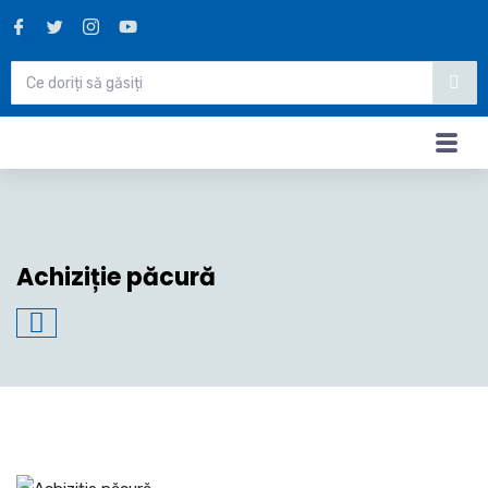
Achiziție păcură