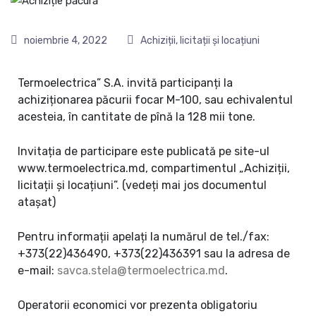
noiembrie 4, 2022
Achiziții, licitații și locațiuni
Termoelectrica” S.A. invită participanți la
achiziționarea păcurii focar M-100, sau echivalentul
acesteia, în cantitate de pînă la 128 mii tone.
Invitația de participare este publicată pe site-ul
www.termoelectrica.md, compartimentul „Achiziții,
licitații și locațiuni”. (vedeți mai jos documentul
atașat)
Pentru informații apelați la numărul de tel./fax:
+373(22)436490, +373(22)436391 sau la adresa de
e-mail:
savca.stela@termoelectrica.md
.
Operatorii economici vor prezenta obligatoriu